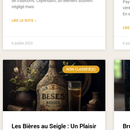
de traditions. Cependant, un élément souvent
Pay
négligé mais
véri
En e
LIRE LA SUITE »
LIRE
6 juillet 2023
6 ju
NON CLASSIFIÉ(E)
Les Bières au Seigle : Un Plaisir
Br