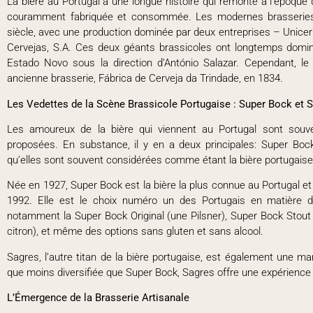
La bière au Portugal a une longue histoire qui remonte à l’époque d
couramment fabriquée et consommée. Les modernes brasseries
siècle, avec une production dominée par deux entreprises – Unicer
Cervejas, S.A. Ces deux géants brassicoles ont longtemps domin
Estado Novo sous la direction d’António Salazar. Cependant, l
ancienne brasserie, Fábrica de Cerveja da Trindade, en 1834.
Les Vedettes de la Scène Brassicole Portugaise : Super Bock et 
Les amoureux de la bière qui viennent au Portugal sont souv
proposées. En substance, il y en a deux principales: Super Bo
qu’elles sont souvent considérées comme étant la bière portugaise
Née en 1927, Super Bock est la bière la plus connue au Portugal et 
1992. Elle est le choix numéro un des Portugais en matière 
notamment la Super Bock Original (une Pilsner), Super Bock Stout
citron), et même des options sans gluten et sans alcool.
Sagres, l’autre titan de la bière portugaise, est également une m
que moins diversifiée que Super Bock, Sagres offre une expérience b
L’Émergence de la Brasserie Artisanale