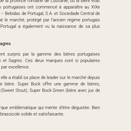
e la province romaine de Lusitanie, où la bière était
 portugaises ont commencé à apparaître au XIXe
 – Bebidas de Portugal, S.A. et Sociedade Central de
é le marché, protégé par l’ancien régime portugais
e Portugal a également vu la naissance de sa plus
Sagres
ent surpris par la gamme des bières portugaises
ck et Sagres. Ces deux marques sont si populaires
 par excellence.
elle a établi sa place de leader sur le marché depuis
de bière. Super Bock offre une gamme de bières,
 (Sweet Stout), Super Bock Green (bière avec jus de
arque emblématique qui mérite d’être dégustée. Bien
rassicole solide et satisfaisante.