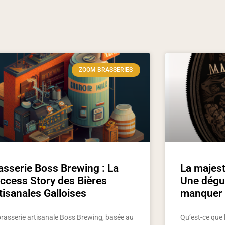
ZOOM BRASSERIES
asserie Boss Brewing : La
La majest
ccess Story des Bières
Une dégus
tisanales Galloises
manquer
brasserie artisanale Boss Brewing, basée au
Qu’est-ce que 