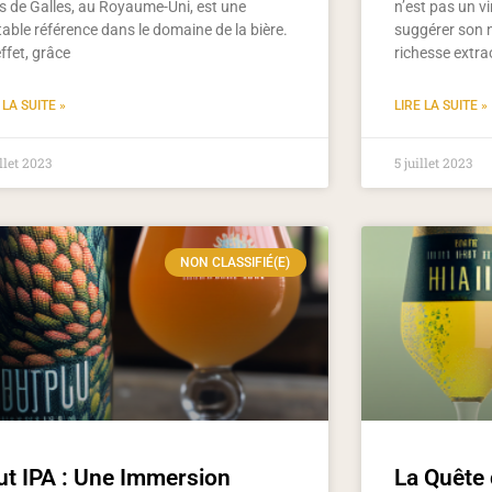
s de Galles, au Royaume-Uni, est une
n’est pas un v
table référence dans le domaine de la bière.
suggérer son 
ffet, grâce
richesse extra
 LA SUITE »
LIRE LA SUITE »
illet 2023
5 juillet 2023
NON CLASSIFIÉ(E)
ut IPA : Une Immersion
La Quête 