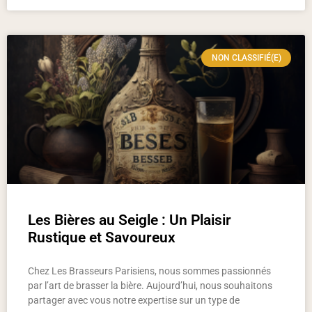
NON CLASSIFIÉ(E)
Les Bières au Seigle : Un Plaisir
Rustique et Savoureux
Chez Les Brasseurs Parisiens, nous sommes passionnés
par l’art de brasser la bière. Aujourd’hui, nous souhaitons
partager avec vous notre expertise sur un type de