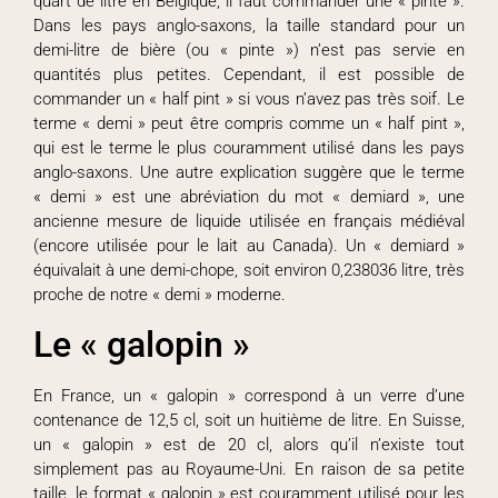
quart de litre en Belgique, il faut commander une « pinte ».
Dans les pays anglo-saxons, la taille standard pour un
demi-litre de bière (ou « pinte ») n’est pas servie en
quantités plus petites. Cependant, il est possible de
commander un « half pint » si vous n’avez pas très soif. Le
terme « demi » peut être compris comme un « half pint »,
qui est le terme le plus couramment utilisé dans les pays
anglo-saxons. Une autre explication suggère que le terme
« demi » est une abréviation du mot « demiard », une
ancienne mesure de liquide utilisée en français médiéval
(encore utilisée pour le lait au Canada). Un « demiard »
équivalait à une demi-chope, soit environ 0,238036 litre, très
proche de notre « demi » moderne.
Le « galopin »
En France, un « galopin » correspond à un verre d’une
contenance de 12,5 cl, soit un huitième de litre. En Suisse,
un « galopin » est de 20 cl, alors qu’il n’existe tout
simplement pas au Royaume-Uni. En raison de sa petite
taille, le format « galopin » est couramment utilisé pour les