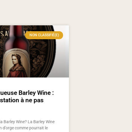
NON CLASSIFIÉ(E)
ueuse Barley Wine :
tation à ne pas
la Barley Wine? La Barley Wine
in d’orge comme pourrait le