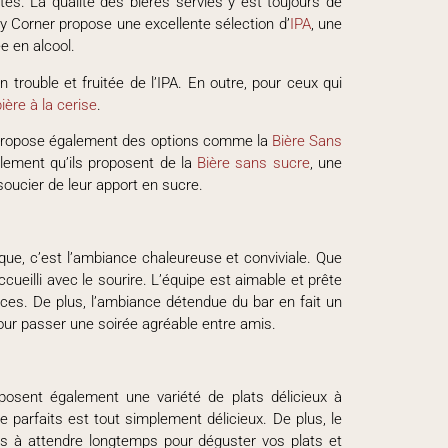
es. La qualité des bières servies y est toujours de
y Corner propose une excellente sélection d’
IPA
, une
e en alcool.
n trouble et fruitée de l’IPA. En outre, pour ceux qui
bière à la cerise
.
 propose également des options comme la
Bière Sans
alement qu’ils proposent de la
Bière sans sucre
, une
soucier de leur apport en sucre.
ique, c’est l’ambiance chaleureuse et conviviale. Que
cueilli avec le sourire. L’équipe est aimable et prête
ences. De plus, l’ambiance détendue du bar en fait un
pour passer une soirée agréable entre amis.
posent également une variété de plats délicieux à
e parfaits est tout simplement délicieux. De plus, le
pas à attendre longtemps pour déguster vos plats et