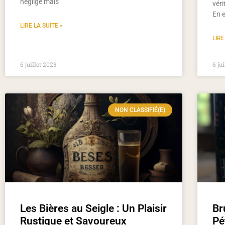
négligé mais
véri
En e
LIRE LA SUITE »
LIRE
6 juillet 2023
6 ju
NON CLASSIFIÉ(E)
Les Bières au Seigle : Un Plaisir
Br
Rustique et Savoureux
Pé