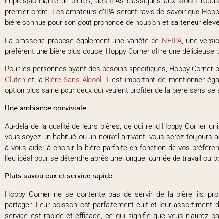
impressionnante de bières, des IPAs classiques aux stouts robust
premier ordre. Les amateurs d’IPA seront ravis de savoir que Hopp
bière connue pour son goût prononcé de houblon et sa teneur élevé
La brasserie propose également une variété de
NEIPA
, une versio
préfèrent une bière plus douce, Hoppy Corner offre une délicieuse
Pour les personnes ayant des besoins spécifiques, Hoppy Corner
Gluten
et la
Bière Sans Alcool
. Il est important de mentionner ég
option plus saine pour ceux qui veulent profiter de la bière sans se 
Une ambiance conviviale
Au-delà de la qualité de leurs bières, ce qui rend Hoppy Corner un
vous soyez un habitué ou un nouvel arrivant, vous serez toujours ac
à vous aider à choisir la bière parfaite en fonction de vos préfér
lieu idéal pour se détendre après une longue journée de travail ou 
Plats savoureux et service rapide
Hoppy Corner ne se contente pas de servir de la bière, ils pro
partager. Leur poisson est parfaitement cuit et leur assortiment d
service est rapide et efficace, ce qui signifie que vous n’aurez 