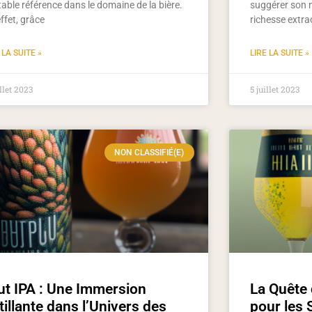
table référence dans le domaine de la bière.
suggérer son 
ffet, grâce
richesse extra
 LA SUITE »
LIRE LA SUITE »
illet 2023
5 juillet 2023
NON CLASSIFIÉ(E)
ut IPA : Une Immersion
La Quête 
tillante dans l’Univers des
pour les