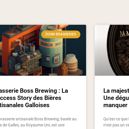
ZOOM BRASSERIES
asserie Boss Brewing : La
La majest
ccess Story des Bières
Une dégus
tisanales Galloises
manquer
brasserie artisanale Boss Brewing, basée au
Qu’est-ce que 
s de Galles, au Royaume-Uni, est une
n’est pas un v