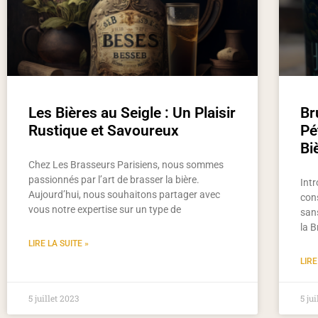
Les Bières au Seigle : Un Plaisir
Br
Rustique et Savoureux
Pé
Bi
Chez Les Brasseurs Parisiens, nous sommes
passionnés par l’art de brasser la bière.
Intr
Aujourd’hui, nous souhaitons partager avec
con
vous notre expertise sur un type de
sans
la 
LIRE LA SUITE »
LIRE
5 juillet 2023
5 ju