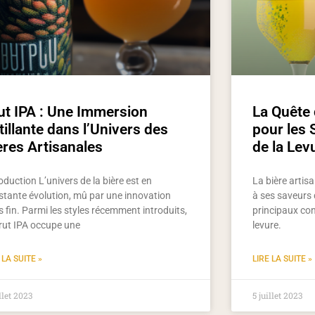
ut IPA : Une Immersion
La Quête 
tillante dans l’Univers des
pour les
ères Artisanales
de la Le
oduction L’univers de la bière est en
La bière artis
stante évolution, mû par une innovation
à ses saveurs d
 fin. Parmi les styles récemment introduits,
principaux con
Brut IPA occupe une
levure.
 LA SUITE »
LIRE LA SUITE »
illet 2023
5 juillet 2023