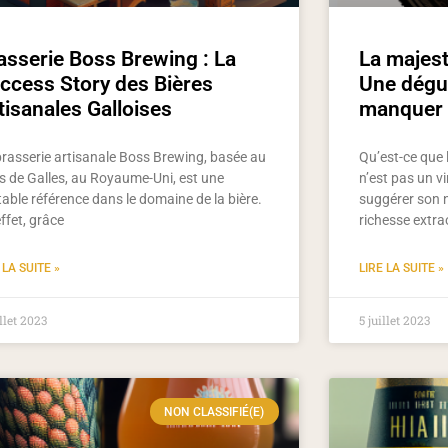
asserie Boss Brewing : La
La majest
ccess Story des Bières
Une dégus
tisanales Galloises
manquer
brasserie artisanale Boss Brewing, basée au
Qu’est-ce que 
s de Galles, au Royaume-Uni, est une
n’est pas un v
table référence dans le domaine de la bière.
suggérer son 
ffet, grâce
richesse extra
 LA SUITE »
LIRE LA SUITE »
illet 2023
5 juillet 2023
NON CLASSIFIÉ(E)