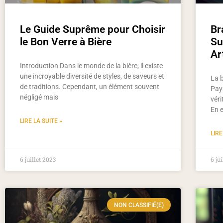
Le Guide Suprême pour Choisir
Br
le Bon Verre à Bière
Su
Ar
Introduction Dans le monde de la bière, il existe
une incroyable diversité de styles, de saveurs et
La 
de traditions. Cependant, un élément souvent
Pay
négligé mais
véri
En e
LIRE LA SUITE »
LIRE
6 juillet 2023
6 ju
NON CLASSIFIÉ(E)