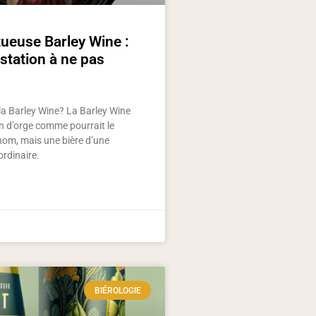
ueuse Barley Wine :
tation à ne pas
la Barley Wine? La Barley Wine
in d’orge comme pourrait le
nom, mais une bière d’une
ordinaire.
BIÉROLOGIE